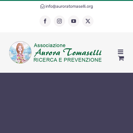
Salta
info@auroratomaselli.org
al
contenuto
Facebook
Instagram
YouTube
X