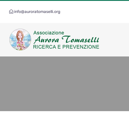
Salta
al
info@auroratomaselli.org
contenuto